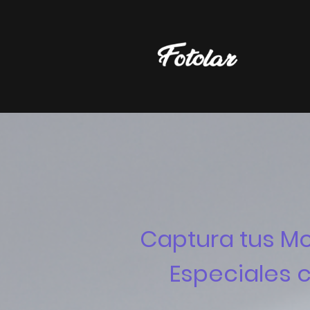
Captura tus M
Especiales c