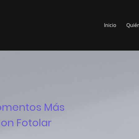
Inicio
Quié
omentos Más
on Fotolar