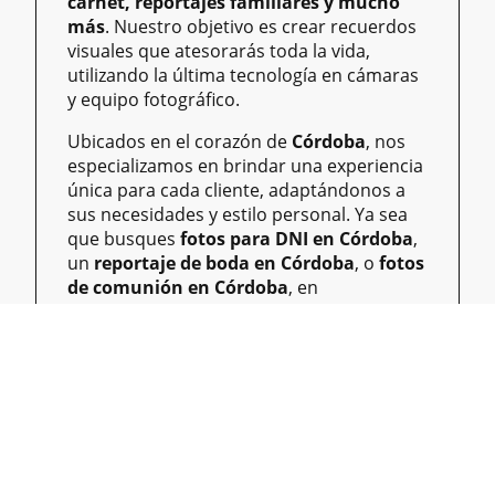
carnet, reportajes familiares y mucho
más
. Nuestro objetivo es crear recuerdos
visuales que atesorarás toda la vida,
utilizando la última tecnología en cámaras
y equipo fotográfico.
Ubicados en el corazón de
Córdoba
, nos
especializamos en brindar una experiencia
única para cada cliente, adaptándonos a
sus necesidades y estilo personal. Ya sea
que busques
fotos para DNI en Córdoba
,
un
reportaje de boda en Córdoba
, o
fotos
de comunión en Córdoba
, en
Fotolarestudio
tenemos la experiencia y la
dedicación necesarias para ofrecerte un
servicio excepcional. Nos enorgullece ser
un referente en la ciudad, ofreciendo
siempre un trato cercano y personalizado,
porque entendemos que cada momento
capturado es único.